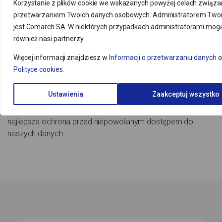
Podsumowanie
Korzystanie z plików cookie we wskazanych powyżej celach związan
przetwarzaniem Twoich danych osobowych. Administratorem Two
Bezpieczna korespondencja e-mail to kluczowy element
jest Comarch SA. W niektórych przypadkach administratorami mog
ochrony naszej prywatności i danych w cyfrowym świecie.
również nasi partnerzy.
W obliczu rosnącej liczby cyberzagrożeń, takich jak phishing,
Więcej informacji znajdziesz w
Informacji o przetwarzaniu danych
o
wirusy czy wycieki danych, niezbędne jest stosowanie
Polityce cookies
.
kompleksowych rozwiązań. Stosując się do zasad,
możemy znacznie zmniejszyć ryzyko naruszenia
Ustawienia
Zaakceptuj wszystko
bezpieczeństwa i cieszyć się bezpieczną komunikacją
elektroniczną, a ostrożność i świadomość zagrożeń to
najlepsza ochrona przed niepowołanym dostępem do
naszych danych.