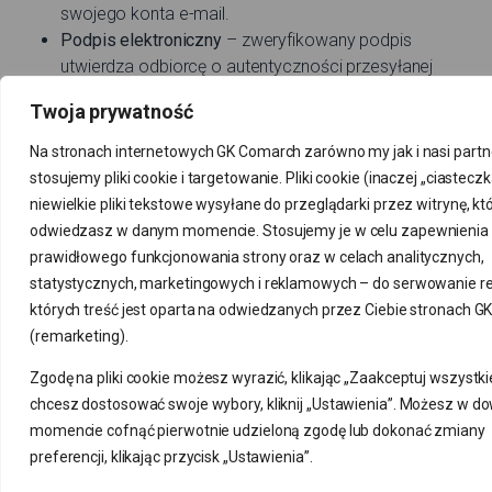
swojego konta e-mail.
Podpis elektroniczny
– zweryfikowany podpis
utwierdza odbiorcę o autentyczności przesyłanej
wiadomości.
Twoja prywatność
Dwuskładnikowe uwierzytelnianie (2FA)
– podwójne
uwierzytelnianiezapewnia dodatkową warstwę
Na stronach internetowych GK Comarch zarówno my jak i nasi partn
ochrony do konta.
stosujemy pliki cookie i targetowanie. Pliki cookie (inaczej „ciasteczk
Ostrożność wobec podejrzanych wiadomości
– nie
niewielkie pliki tekstowe wysyłane do przeglądarki przez witrynę, kt
otwieraj podejrzanych załączników ani linków z
odwiedzasz w danym momencie. Stosujemy je w celu zapewnienia
nieznanych źródeł.
prawidłowego funkcjonowania strony oraz w celach analitycznych,
Aktualizacje oprogramowania
– regularnie aktualizuj
statystycznych, marketingowych i reklamowych – do serwowanie r
oprogramowanie antywirusowe i system operacyjny.
których treść jest oparta na odwiedzanych przez Ciebie stronach 
Korzystanie z VPN
– w przypadku korzystania z
(remarketing).
publicznych sieci Wi-Fi, używaj VPN (Virtual Private
Zgodę na pliki cookie możesz wyrazić, klikając „Zaakceptuj wszystkie
Network), aby zaszyfrować swoje połączenie.
chcesz dostosować swoje wybory, kliknij „Ustawienia”. Możesz w 
Edukacja
– warto na bieżąco podnosić świadomość w
momencie cofnąć pierwotnie udzieloną zgodę lub dokonać zmiany
zakresie cyberbezpieczeństwa wśród użytkowników.
preferencji, klikając przycisk „Ustawienia”.