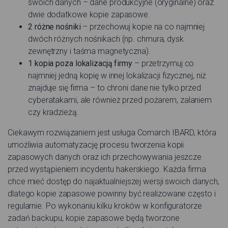
swoich danych – dane produkcyjne (oryginalne) oraz
dwie dodatkowe kopie zapasowe.
2 różne nośniki
– przechowuj kopie na co najmniej
dwóch różnych nośnikach (np. chmura, dysk
zewnętrzny i taśma magnetyczna).
1 kopia poza lokalizacją firmy
– przetrzymuj co
najmniej jedną kopię w innej lokalizacji fizycznej, niż
znajduje się firma – to chroni dane nie tylko przed
cyberatakami, ale również przed pożarem, zalaniem
czy kradzieżą.
Ciekawym rozwiązaniem jest usługa Comarch IBARD, która
umożliwia automatyzację procesu tworzenia kopii
zapasowych danych oraz ich przechowywania jeszcze
przed wystąpieniem incydentu hakerskiego. Każda firma
chce mieć dostęp do najaktualniejszej wersji swoich danych,
dlatego kopie zapasowe powinny być realizowane często i
regularnie. Po wykonaniu kilku kroków w konfiguratorze
zadań backupu, kopie zapasowe będą tworzone