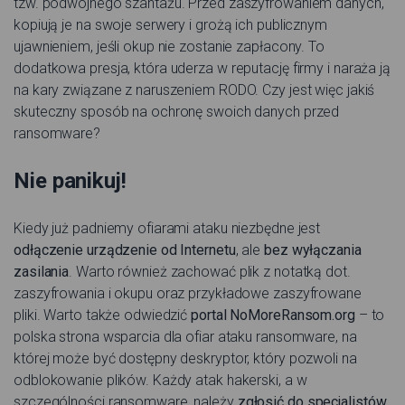
tzw. podwójnego szantażu. Przed zaszyfrowaniem danych,
kopiują je na swoje serwery i grożą ich publicznym
ujawnieniem, jeśli okup nie zostanie zapłacony. To
dodatkowa presja, która uderza w reputację firmy i naraża ją
na kary związane z naruszeniem RODO. Czy jest więc jakiś
skuteczny sposób na ochronę swoich danych przed
ransomware?
Nie panikuj!
Kiedy już padniemy ofiarami ataku niezbędne jest
odłączenie urządzenie od Internetu
, ale
bez wyłączania
zasilania
. Warto również zachować plik z notatką dot.
zaszyfrowania i okupu oraz przykładowe zaszyfrowane
pliki. Warto także odwiedzić
portal NoMoreRansom.org
– to
polska strona wsparcia dla ofiar ataku ransomware, na
której może być dostępny deskryptor, który pozwoli na
odblokowanie plików. Każdy atak hakerski, a w
szczególności ransomware, należy
zgłosić do specjalistów
,