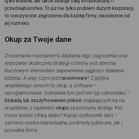
tylko kradnie, ale także blokuje całą infrastrukturę IT
przedsiębiorstwa. To już nie tylko problem dużych korporacji,
to rzeczywiste zagrożenie dla każdej firmy, niezależnie od
jej rozmiaru.
Okup za Twoje dane
Zrozumienie mechanizmu działania tego zagrożenia oraz
wdrożenie skutecznej strategii ochrony jest obecnie
kluczowym elementem zapewnienia ciągłości działania
biznesu. A więc czym jest
ransomware
? Z języka
angielskiego
ransom
to okup, a
software
–
oprogramowanie. Dokładnie tym jest ten typ cyberataku –
blokadą lub zaszyfrowaniem plików
znajdujących się na
urządzeniu, z żądaniem
okupu
za ponowny dostęp. Kto
może zostać ofiarą ataku? Każdy użytkownik sieci –
zarówno osoba indywidualna, podmioty publiczne, jak i
prywatna firma.