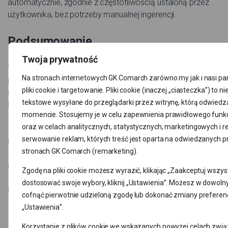
automatycznie, zgodnie z częstotliwością ustaloną przez
użytkownika, bez potrzeby manualnej ingerencji.
Podsumowanie
Twoja prywatność
W obliczu wszechobecnego zagrożenia ransomware,
Na stronach internetowych GK Comarch zarówno my jak i nasi pa
proaktywne podejście do cyberbezpieczeństwa jest
pliki cookie i targetowanie. Pliki cookie (inaczej „ciasteczka”) to nie
niezbędne dla każdej firmy. Inwestycja w solidną strategię
tekstowe wysyłane do przeglądarki przez witrynę, którą odwie
backupu to nie tylko ochrona przed atakami hakerów, ale
momencie. Stosujemy je w celu zapewnienia prawidłowego funk
także zabezpieczenie przed innymi nieprzewidzianymi
oraz w celach analitycznych, statystycznych, marketingowych i 
zdarzeniami, takimi jak awarie sprzętu, błędy ludzkie czy
serwowanie reklam, których treść jest oparta na odwiedzanych p
katastrofy naturalne.
Usługa Comarch IBARD
oferuje
stronach GK Comarch (remarketing).
automatyzację i przechowywanie danych w chmurze, co
może znacząco uprościć i usprawnić proces ich ochrony,
Zgodę na pliki cookie możesz wyrazić, klikając „Zaakceptuj wszyst
zapewniając spokój ducha i ciągłość działania każdego
dostosować swoje wybory, kliknij „Ustawienia”. Możesz w dowo
biznesu.
cofnąć pierwotnie udzieloną zgodę lub dokonać zmiany preferencji
„Ustawienia”.
Korzystanie z plików cookie we wskazanych powyżej celach zwią