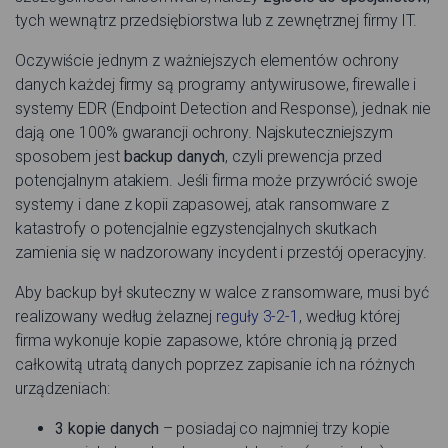
tych wewnątrz przedsiębiorstwa lub z zewnętrznej firmy IT.
Oczywiście jednym z ważniejszych elementów ochrony
danych każdej firmy są programy antywirusowe, firewalle i
systemy EDR (Endpoint Detection and Response), jednak nie
dają one 100% gwarancji ochrony. Najskuteczniejszym
sposobem jest
backup danych
, czyli prewencja przed
potencjalnym atakiem. Jeśli firma może przywrócić swoje
systemy i dane z kopii zapasowej, atak ransomware z
katastrofy o potencjalnie egzystencjalnych skutkach
zamienia się w nadzorowany incydent i przestój operacyjny.
Aby backup był skuteczny w walce z ransomware, musi być
realizowany według żelaznej
reguły 3-2-1
, według której
firma wykonuje kopie zapasowe, które chronią ją przed
całkowitą utratą danych poprzez zapisanie ich na różnych
urządzeniach:
3 kopie danych
– posiadaj co najmniej trzy kopie