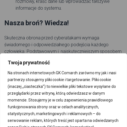
rozmowy, kraść dane lub wprowadzać fałszywe
informacje do systemu.
Nasza broń? Wiedza!
Skuteczna obrona przed cyberatakami wymaga
świadomego i odpowiedzialnego podejścia każdego
człowieka. Podstawowym i najskuteczniejszym sposobem
jest wiedza. Należy znać swojego wroga, bo tylko wtedy
Twoja prywatność
każdy jest w stanie chronić siebie i swoją firmę. Wiedza na
temat metod hakerów raz sposobów zabezpieczania
Na stronach internetowych GK Comarch zarówno my jak i nasi
danych może uchronić firmę przed ogromnymi problemami i
partnerzy stosujemy pliki cookie i targetowanie. Pliki cookie
stratami. Oto kilka kluczowych kroków, które możemy
(inaczej „ciasteczka”) to niewielkie pliki tekstowe wysyłane do
podjąć, aby zwiększyć swoje bezpieczeństwo i
przeglądarki przez witrynę, którą odwiedzasz w danym
zabezpieczyć przedsiębiorstwo:
momencie. Stosujemy je w celu zapewnienia prawidłowego
funkcjonowania strony oraz w celach analitycznych,
Edukacja i szkolenia
– czyli podstawa i klucz do
statystycznych, marketingowych i reklamowych – do
bezpiecznych danych. Regularne szkolenia z zakresu
serwowanie reklam, których treść jest oparta na odwiedzanych
cyberbezpieczeństwa powinny być standardem w