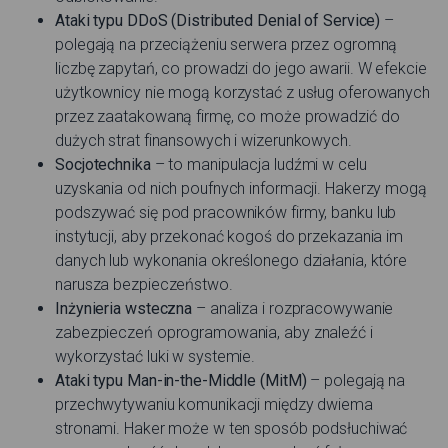
Ataki typu DDoS (Distributed Denial of Service)
–
polegają na przeciążeniu serwera przez ogromną
liczbę zapytań, co prowadzi do jego awarii. W efekcie
użytkownicy nie mogą korzystać z usług oferowanych
przez zaatakowaną firmę, co może prowadzić do
dużych strat finansowych i wizerunkowych.
Socjotechnika
– to manipulacja ludźmi w celu
uzyskania od nich poufnych informacji. Hakerzy mogą
podszywać się pod pracowników firmy, banku lub
instytucji, aby przekonać kogoś do przekazania im
danych lub wykonania określonego działania, które
narusza bezpieczeństwo.
Inżynieria wsteczna
– analiza i rozpracowywanie
zabezpieczeń oprogramowania, aby znaleźć i
wykorzystać luki w systemie.
Ataki typu Man-in-the-Middle (MitM)
– polegają na
przechwytywaniu komunikacji między dwiema
stronami. Haker może w ten sposób podsłuchiwać