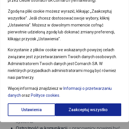
przez Ciebie stronach GK Comarch (remarketing).
każdej firmie. Pracownicy muszą być świadomi
zagrożeń oraz wiedzieć, jak rozpoznawać podejrzane
Zgodę na pliki cookie możesz wyrazić, klikając „Zaakceptuj
sytuacje i jak na nie reagować. Świetną okazją do
wszystkie”. Jeśli chcesz dostosować swoje wybory, kliknij
nauki jest
darmowy kurs z cyberbezpieczeństwa
„Ustawienia”. Możesz w dowolnym momencie cofnąć
organizowany przez Comarch, który z pewnością
pierwotnie udzieloną zgodę lub dokonać zmiany preferencji,
zwiększy bezpieczeństwo w Twojej firmie.
klikając przycisk „Ustawienia”.
Silne hasła
– podstawą bezpieczeństwa są silne,
Korzystanie z plików cookie we wskazanych powyżej celach
unikalne hasła do każdego konta. Pracownicy powinni
związane jest z przetwarzaniem Twoich danych osobowych.
unikać używania tych samych haseł w różnych
Administratorem Twoich danych jest Comarch SA. W
systemach oraz regularnie je zmieniać. Warto również
niektórych przypadkach administratorami mogą być również
stosować menedżery haseł, które ułatwiają nam
nasi partnerzy.
zarządzanie nimi.
Autoryzacja dwuskładnikowa (2FA)
–
korzystanie z
Więcej informacji znajdziesz w
Informacji o przetwarzaniu
dwuskładnikowej autoryzacji
w firmie znacząco
danych
oraz
Polityce cookies
.
podnosi poziom bezpieczeństwa. Nawet jeśli hakerzy
zdobędą hasło, będą musieli przejść dodatkowy krok
Ustawienia
Zaakceptuj wszystko
weryfikacji, co znacznie utrudnia im dostęp do
systemu.
Ostrożność w komunikacji
– pracownicy powinni być